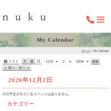
My Calendar
ホーム
>
My Calendar
月
日
年
リスト
月
週
日
表
前へ
次へ
示
2026年12月2日
今日予定されているイベントはありません。
カテゴリー