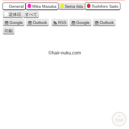
General
Mika Masaka
Seina Iida
Toshihiro Saito
定休日
すべて
Google
Outlook
RSS
Google
Outlook
印刷
表
示
©hair-nuku.com