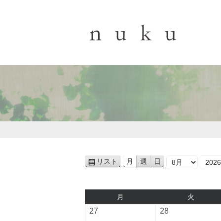
月
年
リスト
月
週
日
表
示
月
火
月
火
曜
曜
2026
2026
27
28
日
日