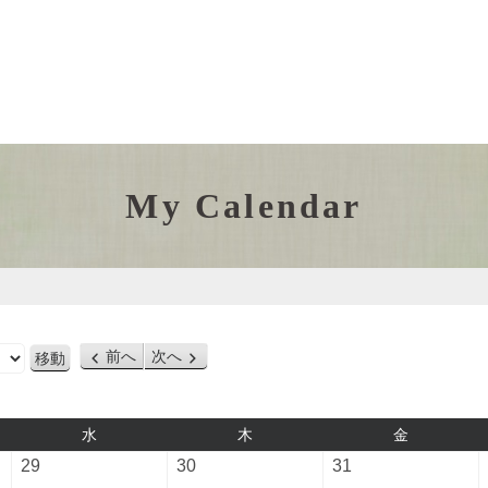
My Calendar
前へ
次へ
水
木
金
水
木
金
曜
曜
曜
2026
2026
2026
29
30
31
日
日
日