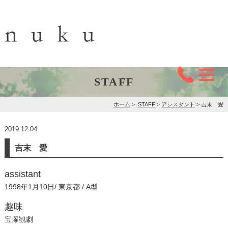
STAFF
ホーム
>
STAFF
>
アシスタント
>
吉末 愛
2019.12.04
吉末 愛
assistant
1998年1月10日/ 東京都 / A型
趣味
宝塚観劇