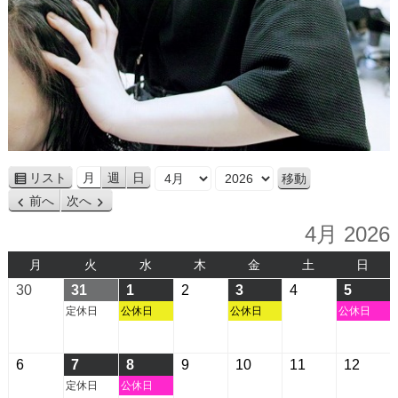
月
年
リスト
月
週
日
表
前へ
次へ
示
4月 2026
月
火
水
木
金
土
日
月
火
水
木
金
土
日
曜
曜
曜
曜
曜
曜
曜
2026
2026
2026
2026
2026
2026
2026
30
31
1
2
3
4
5
日
日
日
日
日
日
日
年
年
年
年
年
年
年
定休日
公休日
公休日
公休日
3
3
4
4
4
4
4
月
月
月
月
月
月
月
2026
2026
2026
2026
2026
2026
2026
6
7
8
9
10
11
12
30
31
1
2
3
4
5
年
年
年
年
年
年
年
定休日
公休日